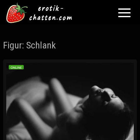
Toggle
navigati
Skip
to
content
Figur:
Schlank
ONLINE