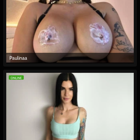
Paulinaa
ONLINE