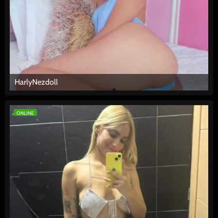
HarlyNezdoll
ONLINE